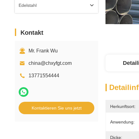
Edelstahl
Kontakt
Mr. Frank Wu
Detai
china@chxyfgt.com
13771554444
Detailin
Herkunftsort:
Kontaktieren Sie uns jetzt
Anwendung:
Dicke: