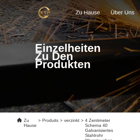
Zu Hause
Über Uns
Einzelheiten
Zu Den
Produkten
Zu
>
Produits
>
verzinkt
>
4 Zentimeter
Hause
Schema 40
Galvanisiertes
Stahlrohr