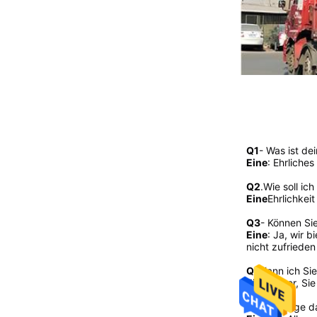
Q1
- Was ist dei
Eine
: Ehrliche
Q2
.
Wie soll ich
Eine
Ehrlichkei
Q3
- Können Sie
Eine
: Ja, wir b
nicht zufrieden
Q4
Kann ich Si
Eine
Sicher, Si
Q5
Wie lange d