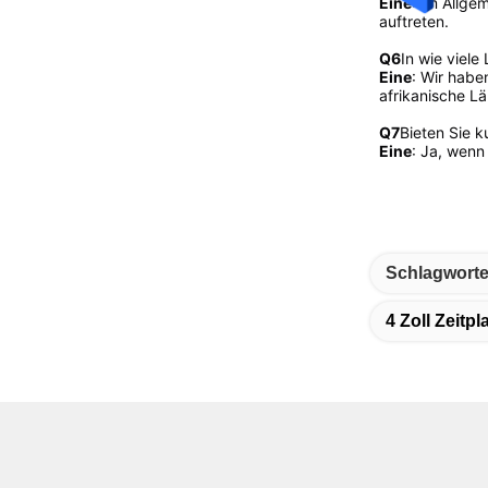
Eine
: Im Allge
auftreten.
Q6
In wie viele
Eine
: Wir habe
afrikanische L
Q7
Bieten Sie 
Eine
: Ja, wenn
Schlagworte
4 Zoll Zeitp