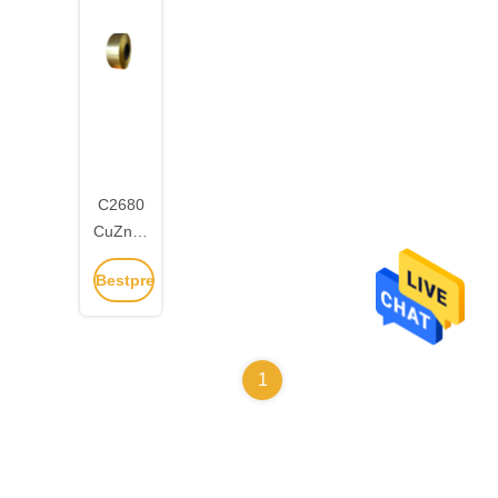
Oberfläche
C2680
CuZn37
Kupferbandspule
Bestpreis
erhalten
1