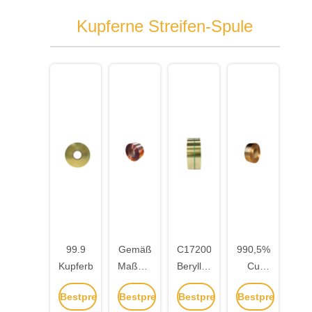
Kupferne Streifen-Spule
99.9
Gemäß
C17200
990,5%
Kupferbandspule
Maßgabe
Beryllium-
Cu
Kupfer-
Kupfer-
C194
Bestpreis
Bestpreis
Bestpreis
Bestpreis
Streifen-
Streifen-
Kupferbandspule