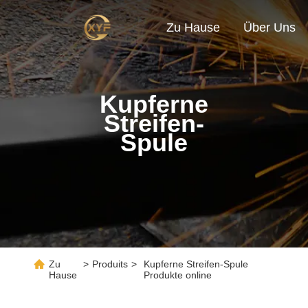
Zu Hause
Über Uns
Kupferne
Streifen-
Spule
Zu
>
Produits
>
Kupferne Streifen-Spule
Hause
Produkte online