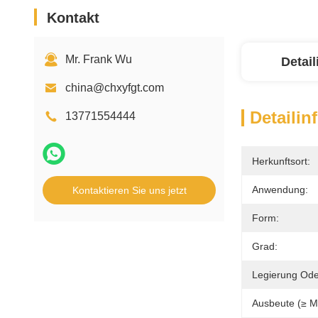
Kontakt
Mr. Frank Wu
Detai
china@chxyfgt.com
Detailin
13771554444
Herkunftsort:
Anwendung:
Kontaktieren Sie uns jetzt
Form:
Grad:
Legierung Ode
Ausbeute (≥ M