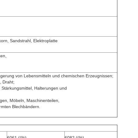
orn, Sandstrahl, Elektroplatte
ten,
agerung von Lebensmitteln und chemischen Erzeugnissen;
, Draht;
, Stärkungsmittel, Halterungen und
ügen, Möbeln, Maschinenteilen,
ormten Blechbändern.
6061 ((%)
6082 ((%)