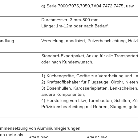
g) Serie 7000:7075,7050,7A04,7472,7475, usw.
Durchmesser: 3 mm-800 mm
Länge: 1m-12m oder nach Bedarf.
andlung
Veredelung, anodisiert, Pulverbeschichtung, Holzk
Standard-Exportpaket, Anzug für alle Transportar
oder nach Kundenwunsch.
1) Küchengeräte, Geräte zur Verarbeitung und L
2) Kraftstoffbehälter für Flugzeuge, Ölrohr, Nieten
3) Dosenhüllen, Karosserieplatten, Lenkscheiben
andere Komponenten;
4) Herstellung von Lkw, Turmbauten, Schiffen, Z
Präzisionsbearbeitung mit Rohren, Stangen, gef
mmensetzung von Aluminiumlegierungen
von mehr als
6063 ((%)
6063A (%)