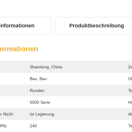
linformationen
Produktbeschreibung
formationen
Shandong, China
Ze
Bau, Bau
O
Runden
Te
6000 Serie
Hä
r Nicht:
Ist Legierung
Al
PA):
240
T