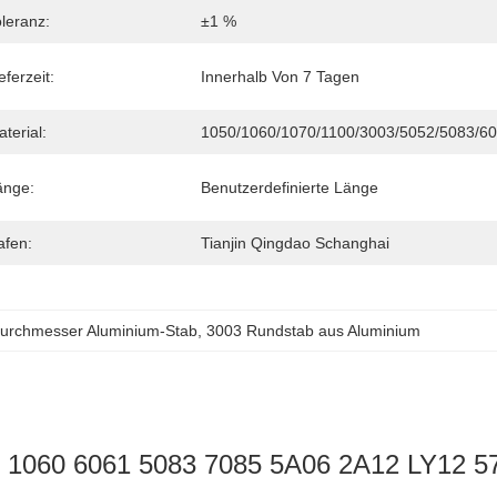
leranz:
±1 %
eferzeit:
Innerhalb Von 7 Tagen
terial:
1050/1060/1070/1100/3003/5052/5083/6
änge:
Benutzerdefinierte Länge
afen:
Tianjin Qingdao Schanghai
Durchmesser Aluminium-Stab
, 
3003 Rundstab aus Aluminium
3 1060 6061 5083 7085 5A06 2A12 LY12 5