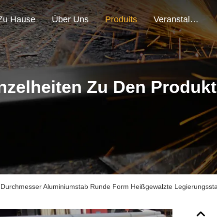
Zu Hause
Über Uns
Produits
Veranstaltungen
nzelheiten Zu Den Produk
l Durchmesser Aluminiumstab Runde Form Heißgewalzte Legierungssta