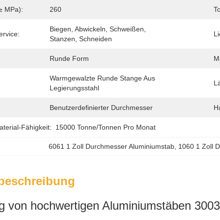
(≥ MPa):
260
To
Biegen, Abwickeln, Schweißen, 
ervice:
Li
Stanzen, Schneiden
Runde Form
Ma
Warmgewalzte Runde Stange Aus 
L
Legierungsstahl
Benutzerdefinierter Durchmesser
H
erial-Fähigkeit:
15000 Tonne/Tonnen Pro Monat
6061 1 Zoll Durchmesser Aluminiumstab
, 
1060 1 Zoll 
beschreibung
 von hochwertigen Aluminiumstäben 300