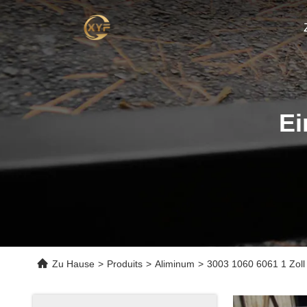
Ei
Zu Hause
>
Produits
>
Aliminum
>
3003 1060 6061 1 Zol