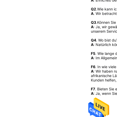
A
: Ehrliches G
Q2
.
Wie kann ic
A
. Wir betrach
Q3
.Können Sie
A
: Ja, wir gew
unserem Service
Q4
. Wo bist d
A
: Natürlich k
F5
. Wie lange d
A
: Im Allgemei
F6
. In wie viel
A
: Wir haben n
afrikanische Lä
Kunden helfen,
F7
. Bieten Sie
A
: Ja, wenn Si