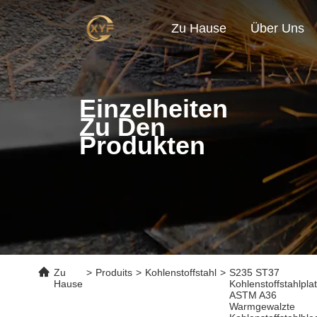
Zu Hause
Über Uns
Einzelheiten
Zu Den
Produkten
Zu
>
Produits
>
Kohlenstoffstahl
>
S235 ST37
Hause
Kohlenstoffstahlpla
ASTM A36
Warmgewalzte