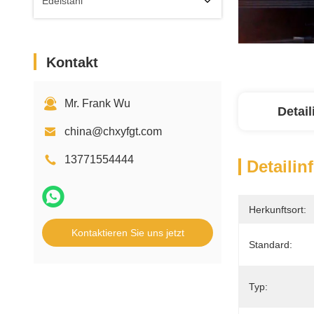
Edelstahl
Kontakt
Mr. Frank Wu
Detai
china@chxyfgt.com
13771554444
Detailin
Herkunftsort:
Kontaktieren Sie uns jetzt
Standard:
Typ: