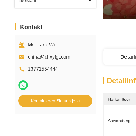
Edelstahl
Kontakt
Mr. Frank Wu
Detai
china@chxyfgt.com
13771554444
Detailin
Herkunftsort:
Kontaktieren Sie uns jetzt
Anwendung: