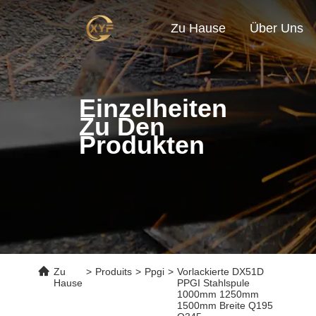
Zu Hause
Über Uns
Einzelheiten
Zu Den
Produkten
Zu
>
Produits
>
Ppgi
>
Vorlackierte DX51D
Hause
PPGI Stahlspule
1000mm 1250mm
1500mm Breite Q195