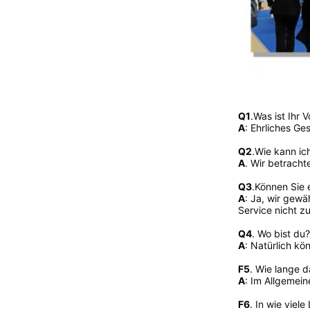
Q1
.Was ist Ihr V
A
: Ehrliches G
Q2
.
Wie kann ic
A
. Wir betracht
Q3
.Können Sie 
A
: Ja, wir gewä
Service nicht zu
Q4
. Wo bist du
A
: Natürlich kö
F5
. Wie lange d
A
: Im Allgemei
F6
. In wie viel