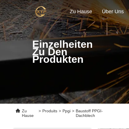
Zu Hause
Über Uns
Einzelheiten
Zu Den
Produkten
Zu
>
Produits
>
Ppgi
>
Baustoff PPGI-
Hause
Dachblech