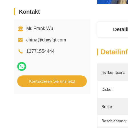
Kontakt
Mr. Frank Wu
Detai
china@chxyfgt.com
Detailin
13771554444
Herkunftsort:
Kontaktieren Sie uns jetzt
Dicke:
Breite:
Beschichtung: