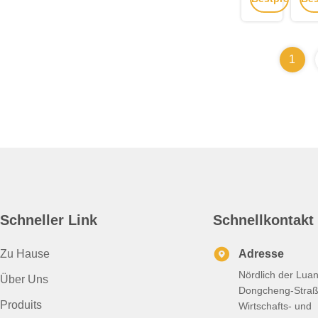
Schweißbares
Rec
Quadratrohr
AS
erhalten
erh
aus
A31
Stahl
30
1
1,5
304
mm
304
Edelstahl-
nah
Rechteckrohr
Sta
Schneller Link
Schnellkontakt
Zu Hause
Adresse
Nördlich der Lua
Über Uns
Dongcheng-Straß
Produits
Wirtschafts- und