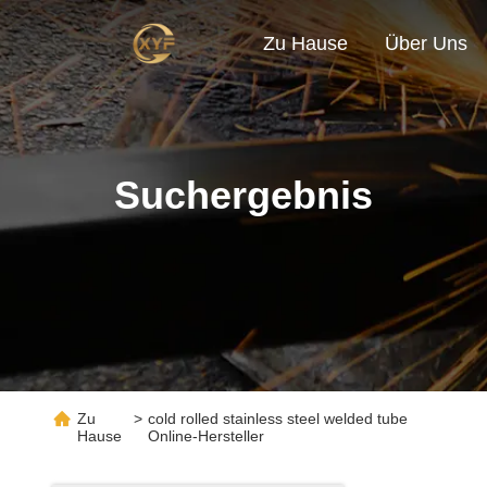
Zu Hause
Über Uns
Suchergebnis
Zu
>
cold rolled stainless steel welded tube
Hause
Online-Hersteller