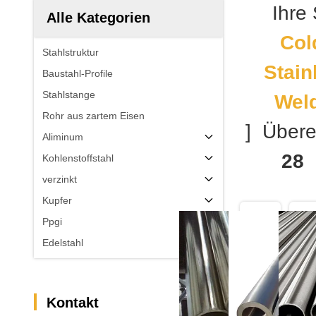
Ihre
Alle Kategorien
Col
Stahlstruktur
Stain
Baustahl-Profile
Stahlstange
Wel
Rohr aus zartem Eisen
] Über
Aliminum
28
P
Kohlenstoffstahl
verzinkt
Kupfer
Ppgi
Edelstahl
Kontakt