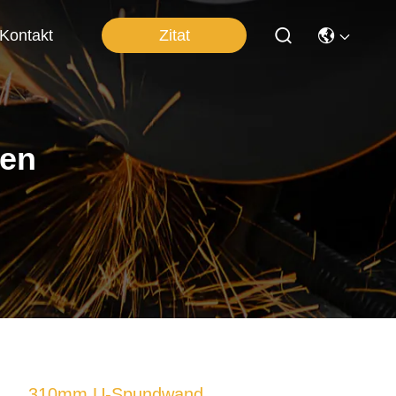
Zitat
Kontakt
ten
310mm U-Spundwand