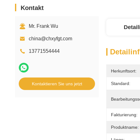
Kontakt
Mr. Frank Wu
Detai
china@chxyfgt.com
Detailin
13771554444
Herkunftsort:
Standard:
Kontaktieren Sie uns jetzt
Bearbeitungss
Fakturierung:
Produktname:
Länge: