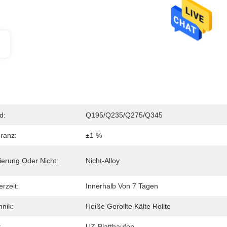
d:
Q195/Q235/Q275/Q345
eranz:
±1 %
ierung Oder Nicht:
Nicht-Alloy
erzeit:
Innerhalb Von 7 Tagen
hnik:
Heiße Gerollte Kälte Rollte
:
UZ-Blatthaufen