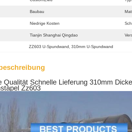
Baubau
Mate
Niedrige Kosten
Sch
Tianjin Shanghai Qingdao
Ver
ZZ603 U-Spundwand
, 
310mm U-Spundwand
beschreibung
 Qualität Schnelle Lieferung 310mm Dick
hstapel Zz603