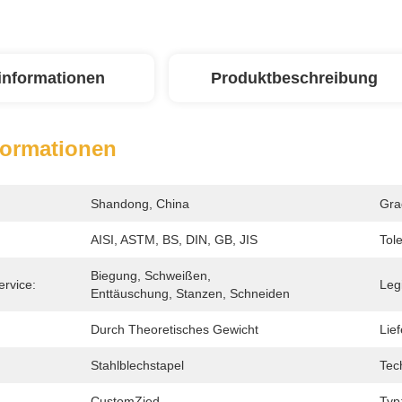
linformationen
Produktbeschreibung
formationen
Shandong, China
Gra
AISI, ASTM, BS, DIN, GB, JIS
Tol
Biegung, Schweißen, 
ervice:
Leg
Enttäuschung, Stanzen, Schneiden
Durch Theoretisches Gewicht
Lief
Stahlblechstapel
Tec
CustomZied
Typ