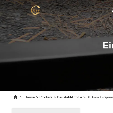
Ei
Zu Hause
>
Produits
>
Baustahl-Profile
>
310mm U-Spun